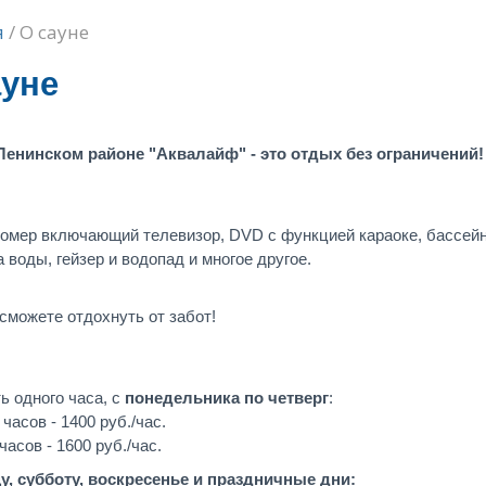
есь
я
/ О сауне
ауне
Ленинском районе "Аквалайф" - это отдых без ограничений!
омер включающий телевизор, DVD с функцией караоке, бассейн
 воды, гейзер и водопад и многое другое.
 сможете отдохнуть от забот!
ь одного часа, с
понедельника по четверг
:
 часов - 1400 руб./час.
 часов - 1600 руб./час.
у, субботу, воскресенье и праздничные дни: