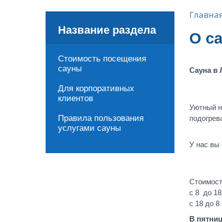
Вы зд
Главна
Название раздела
О с
Стоимость посещения
сауны
Сауна в 
Для корпоративных
клиентов
Уютный н
Правила пользования
подогрева
услугами сауны
У нас вы
Стоимост
с 8 до 18
с 18 до 8
В пятниц