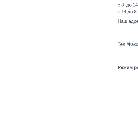
с 8 до 14
с 14 до 8
Наш адре
Тел./Факс
Режим ра